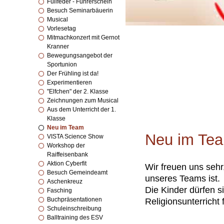
Füllfeder - Führerschein
Besuch Seminarbäuerin
Musical
Vorlesetag
Mitmachkonzert mit Gernot
Kranner
Bewegungsangebot der
Sportunion
Der Frühling ist da!
Experimentieren
"Elfchen" der 2. Klasse
Zeichnungen zum Musical
Aus dem Unterricht der 1.
Klasse
Neu im Team
Neu im Te
VISTA Science Show
Workshop der
Raiffeisenbank
Aktion Cyberfit
Wir freuen uns sehr
Besuch Gemeindeamt
unseres Teams ist.
Aschenkreuz
Die Kinder dürfen s
Fasching
Buchpräsentationen
Religionsunterricht 
Schuleinschreibung
Balltraining des ESV