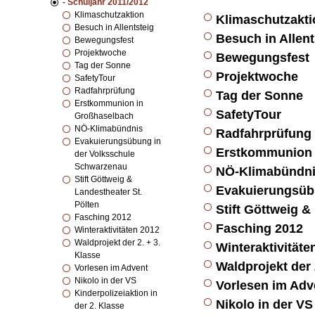
- Schuljahr 2011/2012
Klimaschutzaktion
Klimaschutzakti
Besuch in Allentsteig
Besuch in Allent
Bewegungsfest
Projektwoche
Bewegungsfest
Tag der Sonne
Projektwoche
SafetyTour
Radfahrprüfung
Tag der Sonne
Erstkommunion in
SafetyTour
Großhaselbach
NÖ-Klimabündnis
Radfahrprüfung
Evakuierungsübung in
Erstkommunion 
der Volksschule
Schwarzenau
NÖ-Klimabündn
Stift Göttweig &
Evakuierungsüb
Landestheater St.
Pölten
Stift Göttweig &
Fasching 2012
Fasching 2012
Winteraktivitäten 2012
Waldprojekt der 2. + 3.
Winteraktivitäte
Klasse
Waldprojekt der 
Vorlesen im Advent
Nikolo in der VS
Vorlesen im Adv
Kinderpolizeiaktion in
Nikolo in der VS
der 2. Klasse