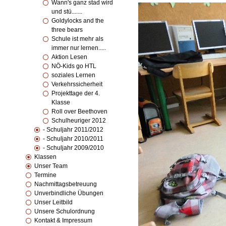
Wann's ganz stad wird
und stü.......
Goldylocks and the
three bears
Schule ist mehr als
immer nur lernen.....
Aktion Lesen
NÖ-Kids go HTL
soziales Lernen
Verkehrssicherheit
Projekttage der 4.
Klasse
Roll over Beethoven
Schulheuriger 2012
- Schuljahr 2011/2012
- Schuljahr 2010/2011
- Schuljahr 2009/2010
Klassen
Unser Team
Termine
Nachmittagsbetreuung
Unverbindliche Übungen
Unser Leitbild
Unsere Schulordnung
Kontakt & Impressum