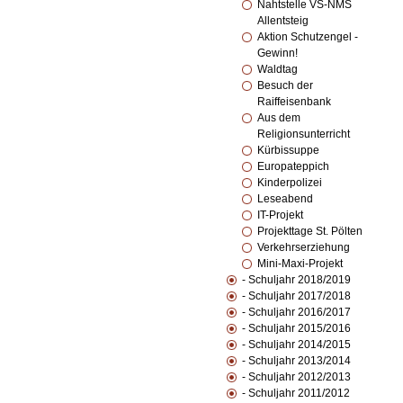
Nahtstelle VS-NMS
Allentsteig
Aktion Schutzengel -
Gewinn!
Waldtag
Besuch der
Raiffeisenbank
Aus dem
Religionsunterricht
Kürbissuppe
Europateppich
Kinderpolizei
Leseabend
IT-Projekt
Projekttage St. Pölten
Verkehrserziehung
Mini-Maxi-Projekt
- Schuljahr 2018/2019
- Schuljahr 2017/2018
- Schuljahr 2016/2017
- Schuljahr 2015/2016
- Schuljahr 2014/2015
- Schuljahr 2013/2014
- Schuljahr 2012/2013
- Schuljahr 2011/2012