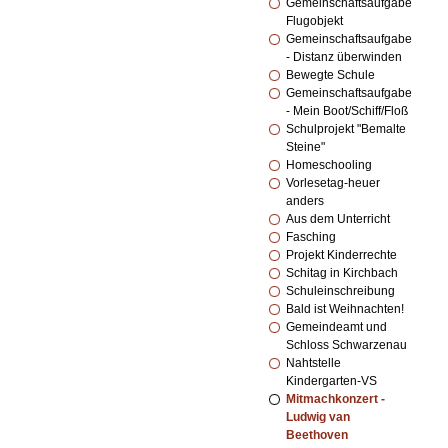
Gemeinschaftsaufgabe
Flugobjekt
Gemeinschaftsaufgabe
- Distanz überwinden
Bewegte Schule
Gemeinschaftsaufgabe
- Mein Boot/Schiff/Floß
Schulprojekt "Bemalte
Steine"
Homeschooling
Vorlesetag-heuer
anders
Aus dem Unterricht
Fasching
Projekt Kinderrechte
Schitag in Kirchbach
Schuleinschreibung
Bald ist Weihnachten!
Gemeindeamt und
Schloss Schwarzenau
Nahtstelle
Kindergarten-VS
Mitmachkonzert -
Ludwig van
Beethoven