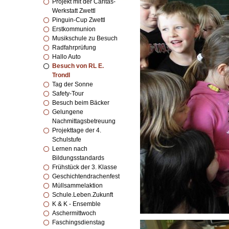
Projekt mit der Caritas-
Werkstatt Zwettl
Pinguin-Cup Zwettl
Erstkommunion
Musikschule zu Besuch
Radfahrprüfung
Hallo Auto
Besuch von RL E.
Trondl
Tag der Sonne
Safety-Tour
Besuch beim Bäcker
Gelungene
Nachmittagsbetreuung
Projekttage der 4.
Schulstufe
Lernen nach
Bildungsstandards
Frühstück der 3. Klasse
Geschichtendrachenfest
Müllsammelaktion
Schule.Leben.Zukunft
K & K - Ensemble
Aschermittwoch
Faschingsdienstag