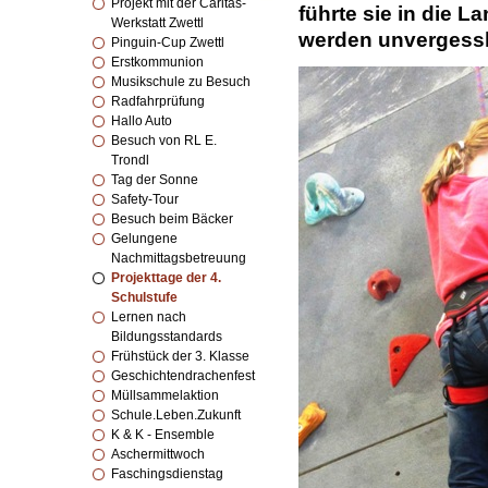
Projekt mit der Caritas-
führte sie in die 
Werkstatt Zwettl
werden unvergessl
Pinguin-Cup Zwettl
Erstkommunion
Musikschule zu Besuch
Radfahrprüfung
Hallo Auto
Besuch von RL E.
Trondl
Tag der Sonne
Safety-Tour
Besuch beim Bäcker
Gelungene
Nachmittagsbetreuung
Projekttage der 4.
Schulstufe
Lernen nach
Bildungsstandards
Frühstück der 3. Klasse
Geschichtendrachenfest
Müllsammelaktion
Schule.Leben.Zukunft
K & K - Ensemble
Aschermittwoch
Faschingsdienstag