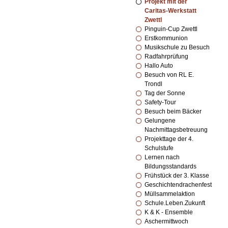
Projekt mit der
Caritas-Werkstatt
Zwettl
Pinguin-Cup Zwettl
Erstkommunion
Musikschule zu Besuch
Radfahrprüfung
Hallo Auto
Besuch von RL E.
Trondl
Tag der Sonne
Safety-Tour
Besuch beim Bäcker
Gelungene
Nachmittagsbetreuung
Projekttage der 4.
Schulstufe
Lernen nach
Bildungsstandards
Frühstück der 3. Klasse
Geschichtendrachenfest
Müllsammelaktion
Schule.Leben.Zukunft
K & K - Ensemble
Aschermittwoch