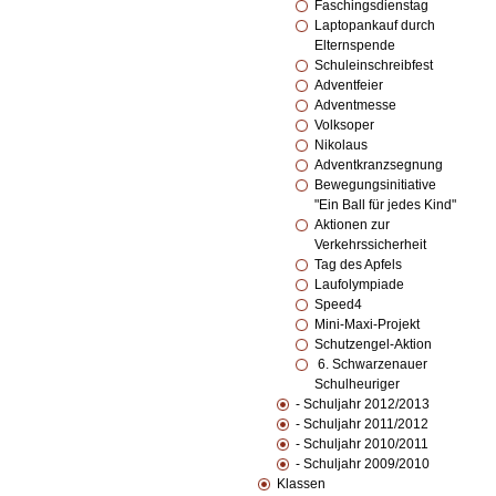
Faschingsdienstag
Laptopankauf durch
Elternspende
Schuleinschreibfest
Adventfeier
Adventmesse
Volksoper
Nikolaus
Adventkranzsegnung
Bewegungsinitiative
"Ein Ball für jedes Kind"
Aktionen zur
Verkehrssicherheit
Tag des Apfels
Laufolympiade
Speed4
Mini-Maxi-Projekt
Schutzengel-Aktion
6. Schwarzenauer
Schulheuriger
- Schuljahr 2012/2013
- Schuljahr 2011/2012
- Schuljahr 2010/2011
- Schuljahr 2009/2010
Klassen