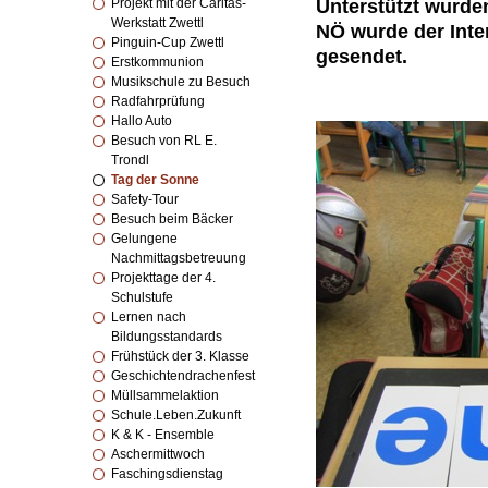
Projekt mit der Caritas-
Unterstützt wurde
Werkstatt Zwettl
NÖ wurde der Inte
Pinguin-Cup Zwettl
gesendet.
Erstkommunion
Musikschule zu Besuch
Radfahrprüfung
Hallo Auto
Besuch von RL E.
Trondl
Tag der Sonne
Safety-Tour
Besuch beim Bäcker
Gelungene
Nachmittagsbetreuung
Projekttage der 4.
Schulstufe
Lernen nach
Bildungsstandards
Frühstück der 3. Klasse
Geschichtendrachenfest
Müllsammelaktion
Schule.Leben.Zukunft
K & K - Ensemble
Aschermittwoch
Faschingsdienstag