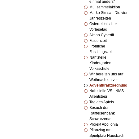
einmal anders"
Müllsammelaktion
Marko Simsa - Die vier
Jahreszeiten
Österreichischer
Vorlesetag
Aktion Cyberfit
Fastenzeit
Fröhliche
Faschingszeit
Nahtstelle
Kindergarten -
Volksschule
Wir bereiten uns auf
Weihnachten vor
Adventkranzsegnung
Nahtstelle VS - NMS
Allentsteig
Tag des Apfels
Besuch der
Raiffeisenbank
Schwarzenau
Projekt Apollonia
Pflanztag am
Spielplatz Hausbach