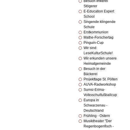
Besuch Imkerei
Stögerer
E-Education Expert
School
Singende klingende
Schule
Erstkommunion
Mathe-Forschertag
Pinguin-Cup
Wir sind
LeseKulturSchule!
Wir erkunden unsere
Heimatgemeinde
Besuch in der
Bäckerei
Projekttage St. Pölten
AUVA-Radworkshop
Sumsi-Erima-
Volksschulfußballcup
Europa in
Schwarzenau -
Deutschland
Frühling - Ostern
Musiktheater "Der
Regenbogenfisch -