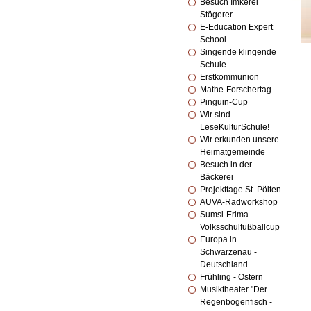
Besuch Imkerei
Stögerer
E-Education Expert
School
Singende klingende
Schule
Erstkommunion
Mathe-Forschertag
Pinguin-Cup
Wir sind
LeseKulturSchule!
Wir erkunden unsere
Heimatgemeinde
Besuch in der
Bäckerei
Projekttage St. Pölten
AUVA-Radworkshop
Sumsi-Erima-
Volksschulfußballcup
Europa in
Schwarzenau -
Deutschland
Frühling - Ostern
Musiktheater "Der
Regenbogenfisch -