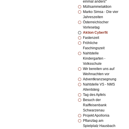
einmal anders"
Müllsammelaktion
Marko Simsa - Die vier
Jahreszeiten
Österreichischer
Vorlesetag
Aktion Cyberfit
Fastenzeit
Fröhliche
Faschingszeit
Nahtstelle
Kindergarten -
Volksschule
Wir bereiten uns auf
Weihnachten vor
Adventkranzsegnung
Nahtstelle VS - NMS
Allentsteig
Tag des Apfels
Besuch der
Raiffeisenbank
Schwarzenau
Projekt Apollonia
Pflanztag am
Spielplatz Hausbach