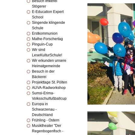
Besuch Imkerei
Stögerer
E-Education Expert
School
Singende klingende
Schule
Erstkommunion
Mathe-Forschertag
Pinguin-Cup
Wir sind
LeseKulturSchule!
Wir erkunden unsere
Heimatgemeinde
Besuch in der
Bäckerei
Projekttage St. Pölten
AUVA-Radworkshop
Sumsi-Erima-
Volksschulfußballcup
Europa in
Schwarzenau -
Deutschland
Frühling - Ostern
Musiktheater "Der
Regenbogenfisch -