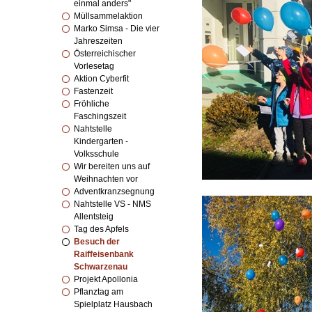
einmal anders"
Müllsammelaktion
Marko Simsa - Die vier
Jahreszeiten
Österreichischer
Vorlesetag
Aktion Cyberfit
Fastenzeit
Fröhliche
Faschingszeit
Nahtstelle
Kindergarten -
Volksschule
Wir bereiten uns auf
Weihnachten vor
Adventkranzsegnung
Nahtstelle VS - NMS
Allentsteig
Tag des Apfels
Besuch der
Raiffeisenbank
Schwarzenau
Projekt Apollonia
Pflanztag am
Spielplatz Hausbach