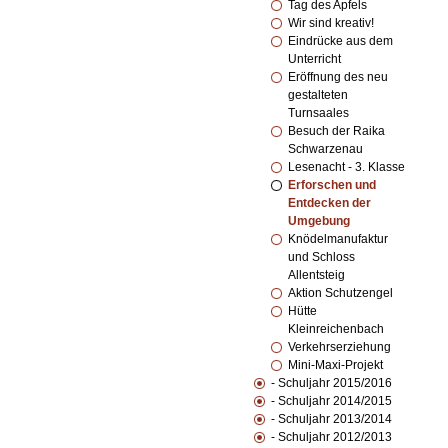
Tag des Apfels
Wir sind kreativ!
Eindrücke aus dem
Unterricht
Eröffnung des neu
gestalteten
Turnsaales
Besuch der Raika
Schwarzenau
Lesenacht - 3. Klasse
Erforschen und
Entdecken der
Umgebung
Knödelmanufaktur
und Schloss
Allentsteig
Aktion Schutzengel
Hütte
Kleinreichenbach
Verkehrserziehung
Mini-Maxi-Projekt
- Schuljahr 2015/2016
- Schuljahr 2014/2015
- Schuljahr 2013/2014
- Schuljahr 2012/2013