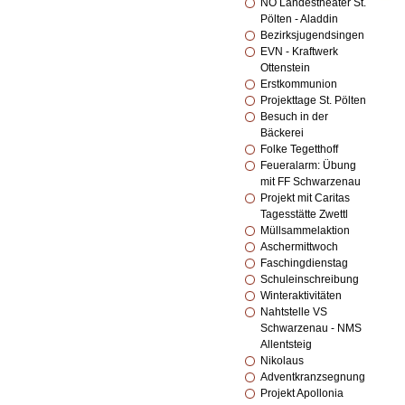
NÖ Landestheater St.
Pölten - Aladdin
Bezirksjugendsingen
EVN - Kraftwerk
Ottenstein
Erstkommunion
Projekttage St. Pölten
Besuch in der
Bäckerei
Folke Tegetthoff
Feueralarm: Übung
mit FF Schwarzenau
Projekt mit Caritas
Tagesstätte Zwettl
Müllsammelaktion
Aschermittwoch
Faschingdienstag
Schuleinschreibung
Winteraktivitäten
Nahtstelle VS
Schwarzenau - NMS
Allentsteig
Nikolaus
Adventkranzsegnung
Projekt Apollonia