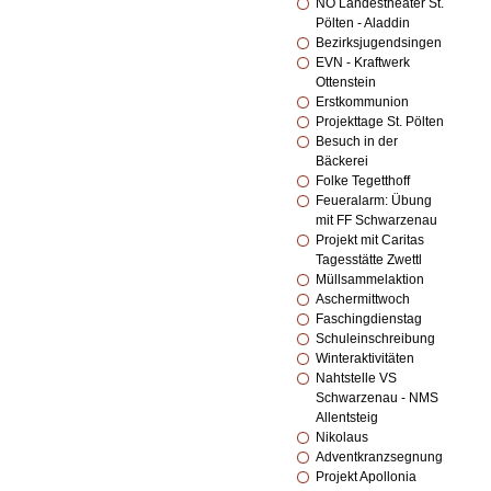
NÖ Landestheater St.
Pölten - Aladdin
Bezirksjugendsingen
EVN - Kraftwerk
Ottenstein
Erstkommunion
Projekttage St. Pölten
Besuch in der
Bäckerei
Folke Tegetthoff
Feueralarm: Übung
mit FF Schwarzenau
Projekt mit Caritas
Tagesstätte Zwettl
Müllsammelaktion
Aschermittwoch
Faschingdienstag
Schuleinschreibung
Winteraktivitäten
Nahtstelle VS
Schwarzenau - NMS
Allentsteig
Nikolaus
Adventkranzsegnung
Projekt Apollonia