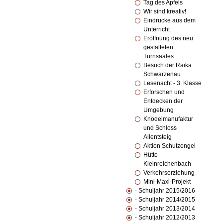
Tag des Apfels
Wir sind kreativ!
Eindrücke aus dem
Unterricht
Eröffnung des neu
gestalteten
Turnsaales
Besuch der Raika
Schwarzenau
Lesenacht - 3. Klasse
Erforschen und
Entdecken der
Umgebung
Knödelmanufaktur
und Schloss
Allentsteig
Aktion Schutzengel
Hütte
Kleinreichenbach
Verkehrserziehung
Mini-Maxi-Projekt
- Schuljahr 2015/2016
- Schuljahr 2014/2015
- Schuljahr 2013/2014
- Schuljahr 2012/2013