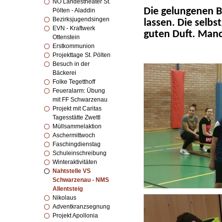
NÖ Landestheater St.
Die gelungenen B
Pölten - Aladdin
Bezirksjugendsingen
lassen. Die selb
EVN - Kraftwerk
guten Duft. Manc
Ottenstein
Erstkommunion
Projekttage St. Pölten
Besuch in der
Bäckerei
Folke Tegetthoff
Feueralarm: Übung
mit FF Schwarzenau
Projekt mit Caritas
Tagesstätte Zwettl
Müllsammelaktion
Aschermittwoch
Faschingdienstag
Schuleinschreibung
Winteraktivitäten
Nahtstelle VS
Schwarzenau - NMS
Allentsteig
Nikolaus
Adventkranzsegnung
Projekt Apollonia