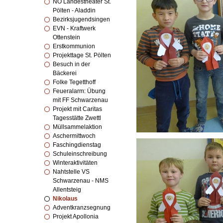
NÖ Landestheater St.
Pölten - Aladdin
Bezirksjugendsingen
EVN - Kraftwerk
Ottenstein
Erstkommunion
Projekttage St. Pölten
Besuch in der
Bäckerei
Folke Tegetthoff
Feueralarm: Übung
mit FF Schwarzenau
Projekt mit Caritas
Tagesstätte Zwettl
Müllsammelaktion
Aschermittwoch
Faschingdienstag
Schuleinschreibung
Winteraktivitäten
Nahtstelle VS
Schwarzenau - NMS
Allentsteig
Nikolaus
Adventkranzsegnung
Projekt Apollonia