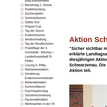
Burg Kreuzenstein
Wandertag 1. Klasse
Radfahrprüfung
Zeichenatelier
Seminarbäuerin
Safety-Tour
Pinguin-Cup
Tag der Sonne
Erstkommunion
Aktion Sc
Verabschiedung...
Tag der Musikschulen
"Sicher sichtbar 
Projekttage der 4.
Schulstufe - Wachau +
erklärte Landtags
Landeshauptstadt St.
diesjährigen Aktio
Pölten
Schwarzenau. Die 
Lesung G. Rittig
Müllsammelaktion
Aktion teil.
Vorstellung
Erstkommunionkinder
Winteraktivitäten
Aschermittwoch
Faschingdienstag
Schuleinschreibung
Pausenaktivitäten
Weihnachten in der VS