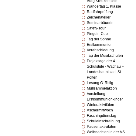
Burg Kreuzenstein
Wandertag 1. Klasse
Radfahrprüfung
Zeichenatelier
Seminarbäuerin
Safety-Tour
Pinguin-Cup
Tag der Sonne
Erstkommunion
Verabschiedung...
Tag der Musikschulen
Projekttage der 4.
Schulstufe - Wachau +
Landeshauptstadt St.
Pölten
Lesung G. Rittig
Müllsammelaktion
Vorstellung
Erstkommunionkinder
Winteraktivitäten
Aschermittwoch
Faschingdienstag
Schuleinschreibung
Pausenaktivitäten
Weihnachten in der VS