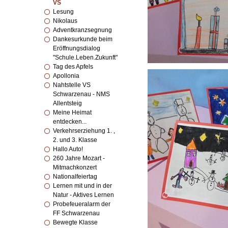
VS
Lesung
Nikolaus
Adventkranzsegnung
Dankesurkunde beim
Eröffnungsdialog
"Schule.Leben.Zukunft"
Tag des Apfels
Apollonia
Nahtstelle VS
Schwarzenau - NMS
Allentsteig
Meine Heimat
entdecken...
Verkehrserziehung 1. ,
2. und 3. Klasse
Hallo Auto!
260 Jahre Mozart -
Mitmachkonzert
Nationalfeiertag
Lernen mit und in der
Natur - Aktives Lernen
Probefeueralarm der
FF Schwarzenau
Bewegte Klasse