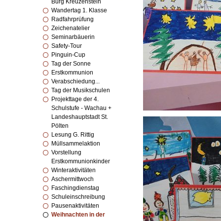
Burg Kreuzenstein
Wandertag 1. Klasse
Radfahrprüfung
Zeichenatelier
Seminarbäuerin
Safety-Tour
Pinguin-Cup
Tag der Sonne
Erstkommunion
Verabschiedung...
Tag der Musikschulen
Projekttage der 4.
Schulstufe - Wachau +
Landeshauptstadt St.
Pölten
Lesung G. Rittig
Müllsammelaktion
Vorstellung
Erstkommunionkinder
Winteraktivitäten
Aschermittwoch
Faschingdienstag
Schuleinschreibung
Pausenaktivitäten
Weihnachten in der