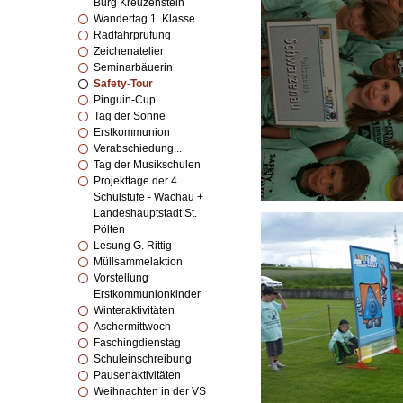
Burg Kreuzenstein
Wandertag 1. Klasse
Radfahrprüfung
Zeichenatelier
Seminarbäuerin
Safety-Tour
Pinguin-Cup
Tag der Sonne
Erstkommunion
Verabschiedung...
Tag der Musikschulen
Projekttage der 4.
Schulstufe - Wachau +
Landeshauptstadt St.
Pölten
Lesung G. Rittig
Müllsammelaktion
Vorstellung
Erstkommunionkinder
Winteraktivitäten
Aschermittwoch
Faschingdienstag
Schuleinschreibung
Pausenaktivitäten
Weihnachten in der VS