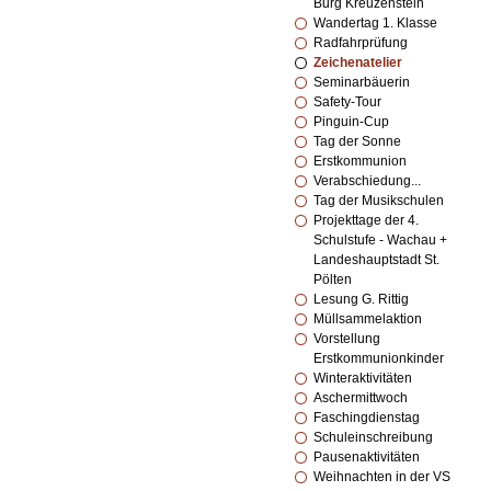
Burg Kreuzenstein
Wandertag 1. Klasse
Radfahrprüfung
Zeichenatelier
Seminarbäuerin
Safety-Tour
Pinguin-Cup
Tag der Sonne
Erstkommunion
Verabschiedung...
Tag der Musikschulen
Projekttage der 4.
Schulstufe - Wachau +
Landeshauptstadt St.
Pölten
Lesung G. Rittig
Müllsammelaktion
Vorstellung
Erstkommunionkinder
Winteraktivitäten
Aschermittwoch
Faschingdienstag
Schuleinschreibung
Pausenaktivitäten
Weihnachten in der VS