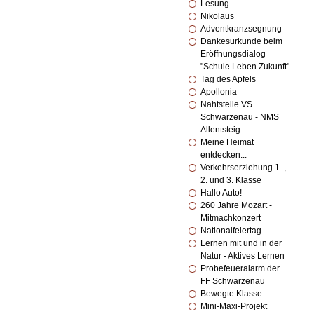
Lesung
Nikolaus
Adventkranzsegnung
Dankesurkunde beim
Eröffnungsdialog
"Schule.Leben.Zukunft"
Tag des Apfels
Apollonia
Nahtstelle VS
Schwarzenau - NMS
Allentsteig
Meine Heimat
entdecken...
Verkehrserziehung 1. ,
2. und 3. Klasse
Hallo Auto!
260 Jahre Mozart -
Mitmachkonzert
Nationalfeiertag
Lernen mit und in der
Natur - Aktives Lernen
Probefeueralarm der
FF Schwarzenau
Bewegte Klasse
Mini-Maxi-Projekt