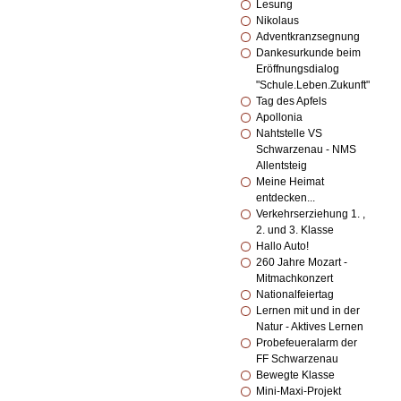
Lesung
Nikolaus
Adventkranzsegnung
Dankesurkunde beim
Eröffnungsdialog
"Schule.Leben.Zukunft"
Tag des Apfels
Apollonia
Nahtstelle VS
Schwarzenau - NMS
Allentsteig
Meine Heimat
entdecken...
Verkehrserziehung 1. ,
2. und 3. Klasse
Hallo Auto!
260 Jahre Mozart -
Mitmachkonzert
Nationalfeiertag
Lernen mit und in der
Natur - Aktives Lernen
Probefeueralarm der
FF Schwarzenau
Bewegte Klasse
Mini-Maxi-Projekt