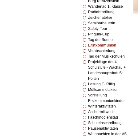
Burg Kreuzenstein
Wandertag 1. Klasse
Radfahrprüfung
Zeichenatelier
Seminarbäuerin
Safety-Tour
Pinguin-Cup
Tag der Sonne
Erstkommunion
Verabschiedung...
Tag der Musikschulen
Projekttage der 4.
Schulstufe - Wachau +
Landeshauptstadt St.
Pölten
Lesung G. Rittig
Müllsammelaktion
Vorstellung
Erstkommunionkinder
Winteraktivitäten
Aschermittwoch
Faschingdienstag
Schuleinschreibung
Pausenaktivitäten
Weihnachten in der VS