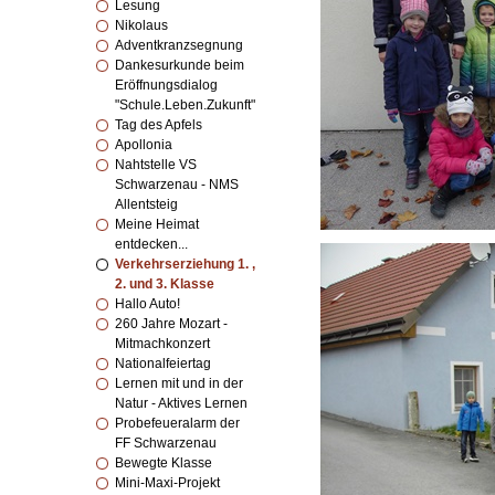
Lesung
Nikolaus
Adventkranzsegnung
Dankesurkunde beim
Eröffnungsdialog
"Schule.Leben.Zukunft"
Tag des Apfels
Apollonia
Nahtstelle VS
Schwarzenau - NMS
Allentsteig
Meine Heimat
entdecken...
Verkehrserziehung 1. ,
2. und 3. Klasse
Hallo Auto!
260 Jahre Mozart -
Mitmachkonzert
Nationalfeiertag
Lernen mit und in der
Natur - Aktives Lernen
Probefeueralarm der
FF Schwarzenau
Bewegte Klasse
Mini-Maxi-Projekt