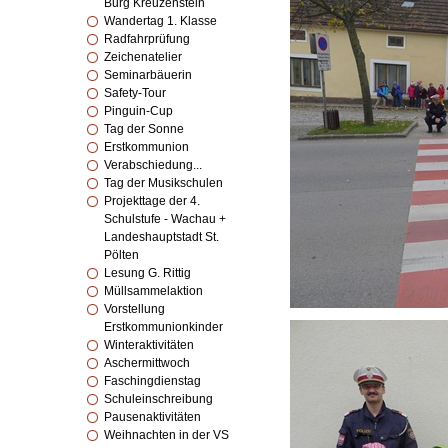
Burg Kreuzenstein
Wandertag 1. Klasse
Radfahrprüfung
Zeichenatelier
Seminarbäuerin
Safety-Tour
Pinguin-Cup
Tag der Sonne
Erstkommunion
Verabschiedung...
Tag der Musikschulen
Projekttage der 4.
Schulstufe - Wachau +
Landeshauptstadt St.
Pölten
Lesung G. Rittig
Müllsammelaktion
Vorstellung
Erstkommunionkinder
Winteraktivitäten
Aschermittwoch
Faschingdienstag
Schuleinschreibung
Pausenaktivitäten
Weihnachten in der VS